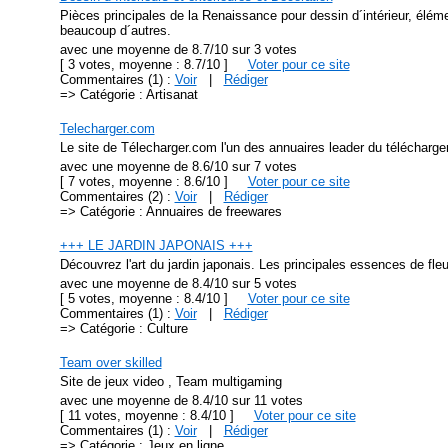
Pièces principales de la Renaissance pour dessin d´intérieur, élém
beaucoup d´autres.
avec une moyenne de 8.7/10 sur 3 votes
[ 3 votes, moyenne : 8.7/10 ]
Voter pour ce site
Commentaires (1) :
Voir
|
Rédiger
=> Catégorie : Artisanat
Telecharger.com
Le site de Télecharger.com l'un des annuaires leader du télécharg
avec une moyenne de 8.6/10 sur 7 votes
[ 7 votes, moyenne : 8.6/10 ]
Voter pour ce site
Commentaires (2) :
Voir
|
Rédiger
=> Catégorie : Annuaires de freewares
+++ LE JARDIN JAPONAIS +++
Découvrez l'art du jardin japonais. Les principales essences de fle
avec une moyenne de 8.4/10 sur 5 votes
[ 5 votes, moyenne : 8.4/10 ]
Voter pour ce site
Commentaires (1) :
Voir
|
Rédiger
=> Catégorie : Culture
Team over skilled
Site de jeux video , Team multigaming
avec une moyenne de 8.4/10 sur 11 votes
[ 11 votes, moyenne : 8.4/10 ]
Voter pour ce site
Commentaires (1) :
Voir
|
Rédiger
=> Catégorie : Jeux en ligne