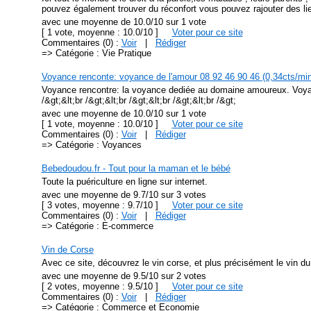
pouvez également trouver du réconfort vous pouvez rajouter des lien
avec une moyenne de 10.0/10 sur 1 vote
[ 1 vote, moyenne : 10.0/10 ]
Voter pour ce site
Commentaires (0) :
Voir
|
Rédiger
=> Catégorie : Vie Pratique
Voyance renconte: voyance de l'amour 08 92 46 90 46 (0,34cts/min
Voyance rencontre: la voyance dediée au domaine amoureux. Voyance
/&gt;&lt;br /&gt;&lt;br /&gt;&lt;br /&gt;&lt;br /&gt;
avec une moyenne de 10.0/10 sur 1 vote
[ 1 vote, moyenne : 10.0/10 ]
Voter pour ce site
Commentaires (0) :
Voir
|
Rédiger
=> Catégorie : Voyances
Bebedoudou.fr - Tout pour la maman et le bébé
Toute la puériculture en ligne sur internet.
avec une moyenne de 9.7/10 sur 3 votes
[ 3 votes, moyenne : 9.7/10 ]
Voter pour ce site
Commentaires (0) :
Voir
|
Rédiger
=> Catégorie : E-commerce
Vin de Corse
Avec ce site, découvrez le vin corse, et plus précisément le vin d
avec une moyenne de 9.5/10 sur 2 votes
[ 2 votes, moyenne : 9.5/10 ]
Voter pour ce site
Commentaires (0) :
Voir
|
Rédiger
=> Catégorie : Commerce et Economie