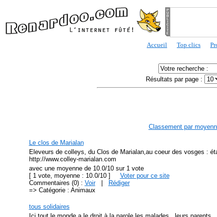
Accueil
Top clics
Pr
Résultats par page :
Classement par moyenn
Le clos de Marialan
Eleveurs de colleys, du Clos de Marialan,au coeur des vosges : éta
http://www.colley-marialan.com
avec une moyenne de 10.0/10 sur 1 vote
[ 1 vote, moyenne : 10.0/10 ]
Voter pour ce site
Commentaires (0) :
Voir
|
Rédiger
=> Catégorie : Animaux
tous solidaires
Ici tout le monde a le droit à la parole,les malades , leurs parents 