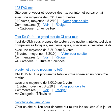
123-FAX.net
Site pour envoyer et recevoir des fax par internet ou par email.
avec une moyenne de 8.2/10 sur 10 votes
[ 10 votes, moyenne : 8.2/10 ]
Voter pour ce site
Commentaires (3) :
Voir
|
Rédiger
=> Catégorie : Envoi de Fax
Test-De-QI.fr : Le grand test de Qi pour tous
Test-de-QI.fr vous propose de tester votre quotient intellectuel de 
compétences logiques, mathématiques, spaciales et verbales. A déc
avec une moyenne de 8.2/10 sur 5 votes
[ 5 votes, moyenne : 8.2/10 ]
Voter pour ce site
Commentaires (0) :
Voir
|
Rédiger
=> Catégorie : Culture et Sciences
progtv.net : votre programme télé
PROGTV.NET le programme télé de votre soirée en un coup d'œil
matins.
avec une moyenne de 8.0/10 sur 1 vote
[ 1 vote, moyenne : 8.0/10 ]
Voter pour ce site
Commentaires (0) :
Voir
|
Rédiger
=> Catégorie : Télévision
Soooluce de Jeux Vidéo
C'est un site ou l'on peut débattre sur toutes les soluces d'un jeu 