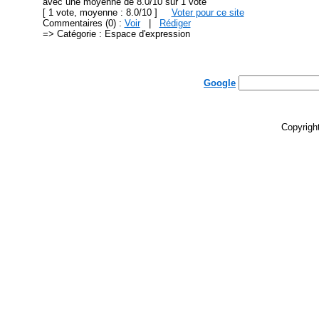
avec une moyenne de 8.0/10 sur 1 vote
[ 1 vote, moyenne : 8.0/10 ]
Voter pour ce site
Commentaires (0) :
Voir
|
Rédiger
=> Catégorie : Espace d'expression
Google
Copyrigh