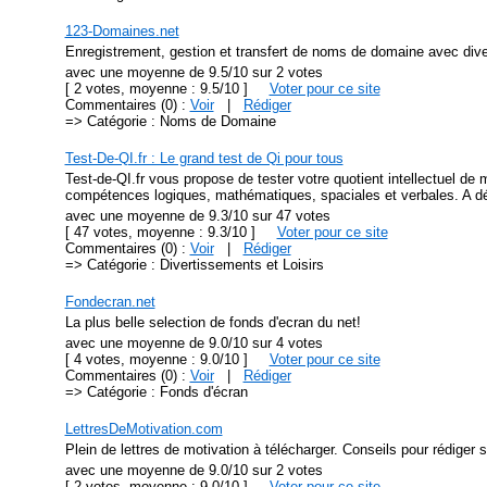
123-Domaines.net
Enregistrement, gestion et transfert de noms de domaine avec dive
avec une moyenne de 9.5/10 sur 2 votes
[ 2 votes, moyenne : 9.5/10 ]
Voter pour ce site
Commentaires (0) :
Voir
|
Rédiger
=> Catégorie : Noms de Domaine
Test-De-QI.fr : Le grand test de Qi pour tous
Test-de-QI.fr vous propose de tester votre quotient intellectuel de 
compétences logiques, mathématiques, spaciales et verbales. A déc
avec une moyenne de 9.3/10 sur 47 votes
[ 47 votes, moyenne : 9.3/10 ]
Voter pour ce site
Commentaires (0) :
Voir
|
Rédiger
=> Catégorie : Divertissements et Loisirs
Fondecran.net
La plus belle selection de fonds d'ecran du net!
avec une moyenne de 9.0/10 sur 4 votes
[ 4 votes, moyenne : 9.0/10 ]
Voter pour ce site
Commentaires (0) :
Voir
|
Rédiger
=> Catégorie : Fonds d'écran
LettresDeMotivation.com
Plein de lettres de motivation à télécharger. Conseils pour rédiger sa
avec une moyenne de 9.0/10 sur 2 votes
[ 2 votes, moyenne : 9.0/10 ]
Voter pour ce site